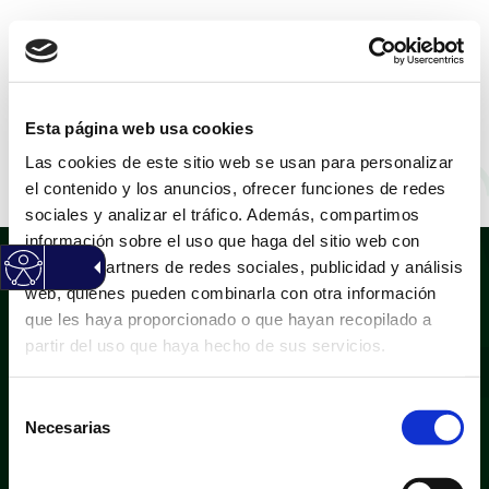
CASTELLANO
|
VALENCIÀ
Esta página web usa cookies
Las cookies de este sitio web se usan para personalizar
Juan F. Rodríguez
el contenido y los anuncios, ofrecer funciones de redes
sociales y analizar el tráfico. Además, compartimos
información sobre el uso que haga del sitio web con
nuestros partners de redes sociales, publicidad y análisis
web, quienes pueden combinarla con otra información
que les haya proporcionado o que hayan recopilado a
partir del uso que haya hecho de sus servicios.
Selección
Política de privacidad
Aviso legal
Necesarias
de
Política de cookies
Mapa web
consentimiento