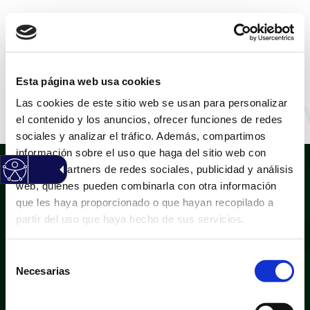
CASTELLANO
|
VALENCIÀ
Esta página web usa cookies
Las cookies de este sitio web se usan para personalizar
Mª Teresa Fernández
el contenido y los anuncios, ofrecer funciones de redes
sociales y analizar el tráfico. Además, compartimos
información sobre el uso que haga del sitio web con
nuestros partners de redes sociales, publicidad y análisis
web, quienes pueden combinarla con otra información
que les haya proporcionado o que hayan recopilado a
partir del uso que haya hecho de sus servicios.
Selección
Política de privacidad
Aviso legal
Necesarias
de
Política de cookies
Mapa web
consentimiento