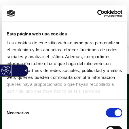
CASTELLANO
|
VALENCIÀ
Esta página web usa cookies
Las cookies de este sitio web se usan para personalizar
María del Carmen
el contenido y los anuncios, ofrecer funciones de redes
sociales y analizar el tráfico. Además, compartimos
Lozano
información sobre el uso que haga del sitio web con
nuestros partners de redes sociales, publicidad y análisis
web, quienes pueden combinarla con otra información
que les haya proporcionado o que hayan recopilado a
partir del uso que haya hecho de sus servicios.
Selección
Necesarias
de
consentimiento
Política de privacidad
Aviso legal