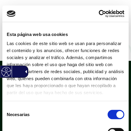
CASTELLANO
|
VALENCIÀ
Esta página web usa cookies
Las cookies de este sitio web se usan para personalizar
María Gloria Campos
el contenido y los anuncios, ofrecer funciones de redes
sociales y analizar el tráfico. Además, compartimos
información sobre el uso que haga del sitio web con
nuestros partners de redes sociales, publicidad y análisis
web, quienes pueden combinarla con otra información
que les haya proporcionado o que hayan recopilado a
partir del uso que haya hecho de sus servicios.
Selección
Política de privacidad
Aviso legal
Necesarias
de
Política de cookies
Mapa web
consentimiento