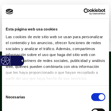
CASTELLANO
|
VALENCIÀ
Esta página web usa cookies
Las cookies de este sitio web se usan para personalizar
Noelia Jurado
el contenido y los anuncios, ofrecer funciones de redes
sociales y analizar el tráfico. Además, compartimos
información sobre el uso que haga del sitio web con
nuestros partners de redes sociales, publicidad y análisis
web, quienes pueden combinarla con otra información
que les haya proporcionado o que hayan recopilado a
partir del uso que haya hecho de sus servicios.
Selección
Política de privacidad
Aviso legal
Necesarias
de
Política de cookies
Mapa web
consentimiento