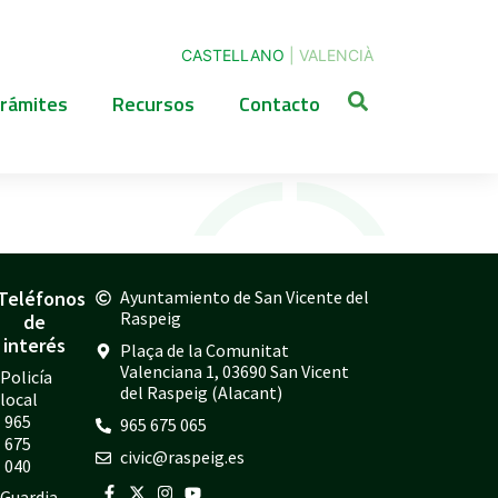
CASTELLANO
|
VALENCIÀ
rámites
Recursos
Contacto
Teléfonos
Ayuntamiento de San Vicente del
Raspeig
de
interés
Plaça de la Comunitat
Valenciana 1, 03690 San Vicent
Policía
del Raspeig (Alacant)
local
965
965 675 065
675
civic@raspeig.es
040
Guardia