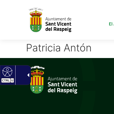
El
Patricia Antón
CTRL
U