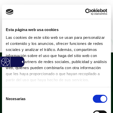
CASTELLANO
|
VALENCIÀ
Esta página web usa cookies
Las cookies de este sitio web se usan para personalizar
Paula Miranda
el contenido y los anuncios, ofrecer funciones de redes
sociales y analizar el tráfico. Además, compartimos
información sobre el uso que haga del sitio web con
nuestros partners de redes sociales, publicidad y análisis
web, quienes pueden combinarla con otra información
que les haya proporcionado o que hayan recopilado a
partir del uso que haya hecho de sus servicios.
Selección
Política de privacidad
Aviso legal
Necesarias
de
Política de cookies
Mapa web
consentimiento