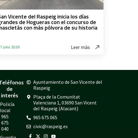
San Vicente del Raspeig inicia los días
grandes de Hogueras con el concurso de
mascletàs con más pólvora de su historia
Leer más
7 julio 2026
Teléfonos
Ayuntamiento de San Vicente del
Raspeig
de
interés
Plaça de la Comunitat
Valenciana 1, 03690 San Vicent
Policía
del Raspeig (Alacant)
local
965
965 675 065
675
civic@raspeig.es
040
Guardia