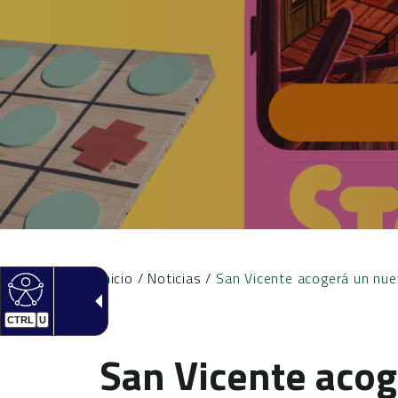
Inicio
/
Noticias
/
San Vicente acogerá un nuev
CTRL
U
San Vicente aco