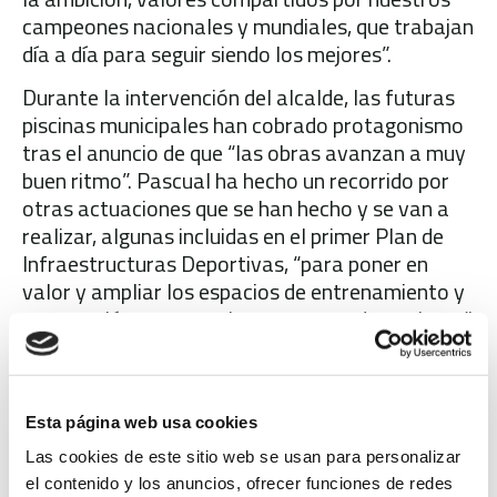
campeones nacionales y mundiales, que trabajan
día a día para seguir siendo los mejores”.
Durante la intervención del alcalde, las futuras
piscinas municipales han cobrado protagonismo
tras el anuncio de que “las obras avanzan a muy
buen ritmo”. Pascual ha hecho un recorrido por
otras actuaciones que se han hecho y se van a
realizar, algunas incluidas en el primer Plan de
Infraestructuras Deportivas, “para poner en
valor y ampliar los espacios de entrenamiento y
preparación que necesitan nuestros deportistas”.
Por su parte, Bernabeu ha remarcado la labor
desarrollada por el Ayuntamiento para la
acogida de eventos de carácter nacional e
Esta página web usa cookies
internacional “que contribuyen a proyectar la
Las cookies de este sitio web se usan para personalizar
imagen de un municipio deportivo de referencia”.
el contenido y los anuncios, ofrecer funciones de redes