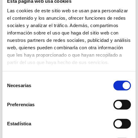
estar siempre fomentando la danza y aportando
Esta página web usa cookies
ese granito de arena a favor de la cultura de San
Las cookies de este sitio web se usan para personalizar
Vicente”.
el contenido y los anuncios, ofrecer funciones de redes
sociales y analizar el tráfico. Además, compartimos
información sobre el uso que haga del sitio web con
nuestros partners de redes sociales, publicidad y análisis
web, quienes pueden combinarla con otra información
que les haya proporcionado o que hayan recopilado a
partir del uso que haya hecho de sus servicios.
Selección
Necesarias
de
consentimiento
Preferencias
Estadística