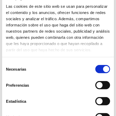
distintivo de calidad y saber-hacer.
Las cookies de este sitio web se usan para personalizar
el contenido y los anuncios, ofrecer funciones de redes
sociales y analizar el tráfico. Además, compartimos
Información y asesoramiento en materia de
información sobre el uso que haga del sitio web con
creación de empresas
nuestros partners de redes sociales, publicidad y análisis
web, quienes pueden combinarla con otra información
A través de este servicio ofrecemos una
que les haya proporcionado o que hayan recopilado a
información y orientación inicial sobre aquellos
partir del uso que haya hecho de sus servicios.
aspectos que interesan al emprendedor/a
(jurídicos, fiscales y laborales; subvenciones y
Selección
financiación para la puesta en marcha,…),
Necesarias
de
consentimiento
estableciendo un plan de actuación para abordar
la idea empresarial.
Preferencias
Estadística
Objetivos