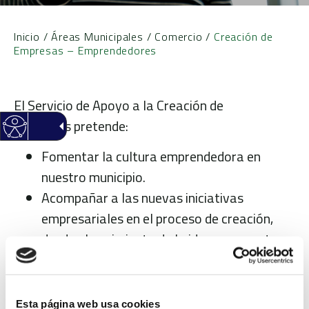
Inicio
/
Áreas Municipales
/
Comercio
/
Creación de
Empresas – Emprendedores
El Servicio de Apoyo a la Creación de
Empresas pretende:
Fomentar la cultura emprendedora en
nuestro municipio.
Acompañar a las nuevas iniciativas
empresariales en el proceso de creación,
desde el nacimiento de la idea o proyecto
hasta su puesta en marcha y consolidación
en el mercado.
Dotar a estas nuevas empresas de un sello
Esta página web usa cookies