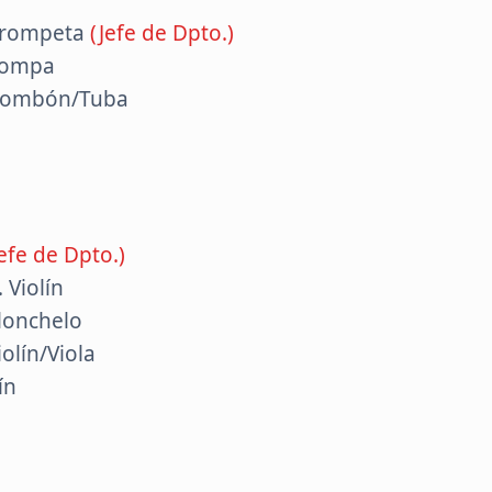
 Trompeta
(Jefe de Dpto.)
Trompa
Trombón/Tuba
Jefe de Dpto.)
 Violín
olonchelo
olín/Viola
ín