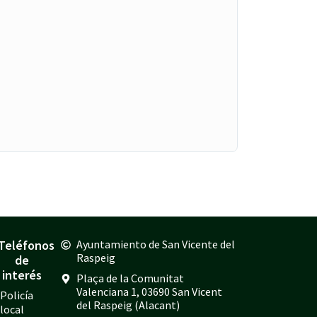
Teléfonos
Ayuntamiento de San Vicente del
Raspeig
de
interés
Plaça de la Comunitat
Valenciana 1, 03690 San Vicent
Policía
del Raspeig (Alacant)
local