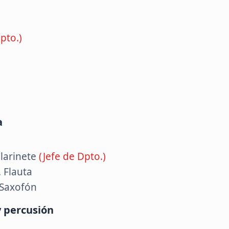
pto.)
a
Clarinete
(Jefe de Dpto.)
 Flauta
 Saxofón
 percusión