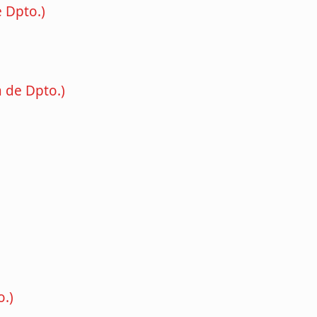
e Dpto.)
a de Dpto.)
n
o.)