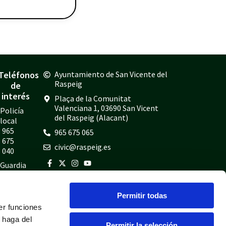
Teléfonos
Ayuntamiento de San Vicente del
Raspeig
de
interés
Plaça de la Comunitat
Valenciana 1, 03690 San Vicent
Policía
del Raspeig (Alacant)
local
965
965 675 065
675
civic@raspeig.es
040
Guardia
civil
965
Permitir todas
675
er funciones
814
 haga del
Bomberos
Permitir la selección