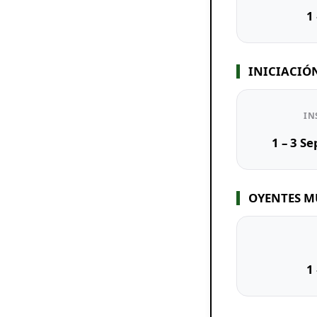
1
INICIACIÓ
IN
1 – 3 S
OYENTES M
1