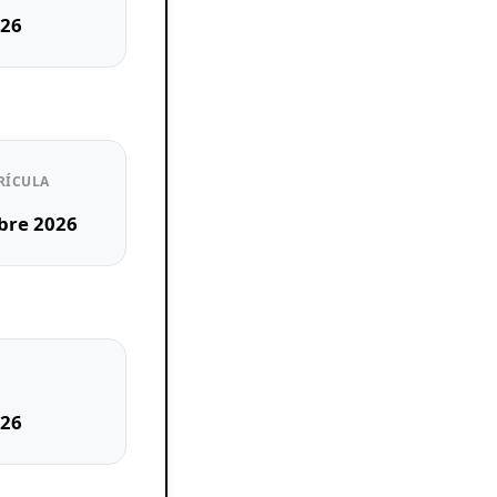
026
RÍCULA
mbre 2026
026