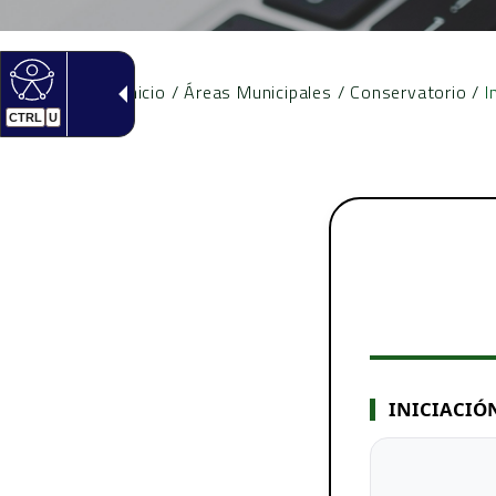
Inicio
/
Áreas Municipales
/
Conservatorio
/
I
CTRL
U
INICIACIÓ