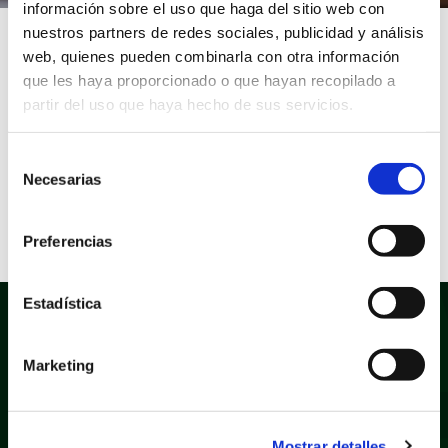
información sobre el uso que haga del sitio web con
nuestros partners de redes sociales, publicidad y análisis
Inicio
/
Áreas Municipales
/
Contratación
/
Perfil del
web, quienes pueden combinarla con otra información
contratante de la Junta de Gobierno de San Vicente del
que les haya proporcionado o que hayan recopilado a
Raspeig
partir del uso que haya hecho de sus servicios.
Selección
Plataforma de Contratación del Sector Público
Necesarias
de
(contrataciondelestado.es)
consentimiento
Preferencias
Estadística
Marketing
Mostrar detalles