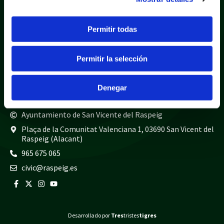
Política de privacidad
Aviso legal
Política de cookies
Mapa web
Permitir todas
Teléfonos de interés
Policía local
965 675 040
Permitir la selección
Guardia civil
965 675 814
Bomberos
965 675 697
Denegar
Ayuntamiento de San Vicente del Raspeig
Plaça de la Comunitat Valenciana 1, 03690 San Vicent del
Raspeig (Alacant)
965 675 065
civic@raspeig.es
Desarrollado por
Tres
tristes
tigres