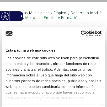
Inicio
/
Áreas Municipales
/
Empleo y Desarrollo local
/
Programas Mixtos de Empleo y Formación
El objetivo de estos programas es fomentar la
contratación por las entidades locales, durante
el tiempo y para el colectivo establecido en cada
Esta página web usa cookies
una de las convocatorias.
Las cookies de este sitio web se usan para personalizar
el contenido y los anuncios, ofrecer funciones de redes
Programas realizados por el Ayuntamiento:
sociales y analizar el tráfico. Además, compartimos
información sobre el uso que haga del sitio web con
EMPUJU 2024
: personas desempleadas menores
nuestros partners de redes sociales, publicidad y análisis
de 30 años que figuren como inscritas como
web, quienes pueden combinarla con otra información
demandantes de empleo en LABORA Servicio
que les haya proporcionado o que hayan recopilado a
partir del uso que haya hecho de sus servicios.
Valenciano de Empleo y Formación como