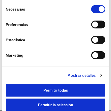
beneficiarias en el fichero del Sistema Nacional
Selección
de Garantía Juvenil, condición que debe cumplir
Necesarias
de
en el momento de la contratación.
consentimiento
Preferencias
Estadística
Marketing
Mostrar detalles
Permitir todas
Permitir la selección