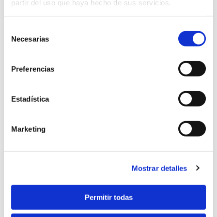
Centro de Salud II
partir del uso que haya hecho de sus servicios.
Alicante, 78
Selección
Necesarias
de
Cita previa: 965 31 55 70
consentimiento
Urgencias: 965 31 55 80
Preferencias
Unidad de Salud Mental Infantil – Cita
Estadística
previa: 965 31 55 76
Centro de Salud Sta. Isabel
Marketing
T. 965 67 14 06
Hospital de San Vicente
Mostrar detalles
Lillo Juan, 137
Permitir todas
T. 965 90 77 16