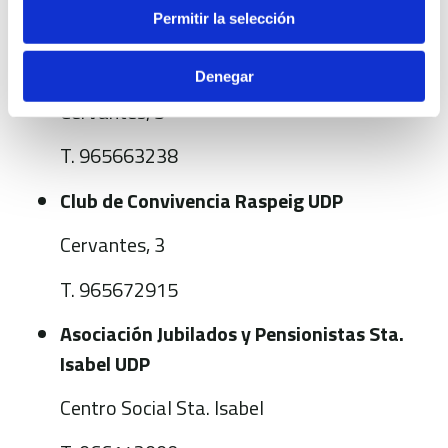
Permitir la selección
Asociación Jubilados y Pensionistas
Comunidad Valenciana
Denegar
Cervantes, 3
T. 965663238
Club de Convivencia Raspeig UDP
Cervantes, 3
T. 965672915
Asociación Jubilados y Pensionistas Sta.
Isabel UDP
Centro Social Sta. Isabel