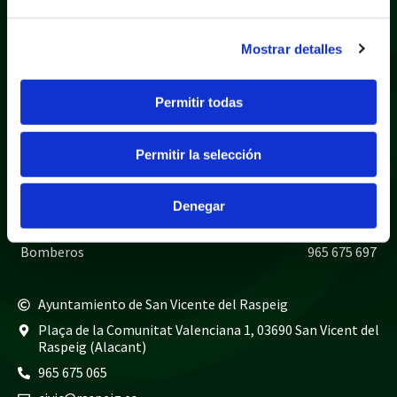
Mostrar detalles
Permitir todas
Política de privacidad
Aviso legal
Política de cookies
Mapa web
Permitir la selección
Teléfonos de interés
Policía local
965 675 040
Denegar
Guardia civil
965 675 814
Bomberos
965 675 697
Ayuntamiento de San Vicente del Raspeig
Plaça de la Comunitat Valenciana 1, 03690 San Vicent del
Raspeig (Alacant)
965 675 065