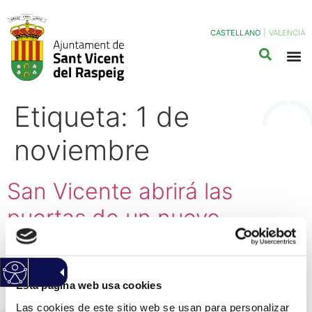
CASTELLANO
|
VALENCIÀ
Etiqueta:
1 de
noviembre
San Vicente abrirá las
puertas de un nuevo
espacio para rituales y
ceremonias en el
Esta página web usa cookies
cementerio el próximo Día
Las cookies de este sitio web se usan para personalizar