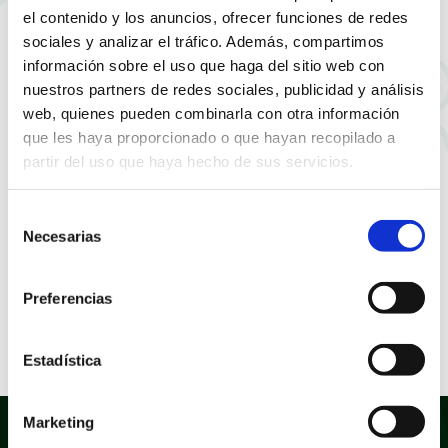
de Todos los Santos
el contenido y los anuncios, ofrecer funciones de redes
sociales y analizar el tráfico. Además, compartimos
información sobre el uso que haga del sitio web con
nuestros partners de redes sociales, publicidad y análisis
web, quienes pueden combinarla con otra información
que les haya proporcionado o que hayan recopilado a
partir del uso que haya hecho de sus servicios.
Selección
Necesarias
de
consentimiento
Preferencias
Estadística
Presentación de la Semana del Teatro
Marketing