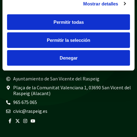
Mostrar detalles
Política de privacidad
Aviso legal
Política de cookies
Mapa web
Permitir todas
Teléfonos de interés
Permitir la selección
Policía local
965 675 040
Guardia civil
965 675 814
Denegar
Bomberos
965 675 697
Ayuntamiento de San Vicente del Raspeig
Plaça de la Comunitat Valenciana 1, 03690 San Vicent del
Raspeig (Alacant)
965 675 065
civic@raspeig.es