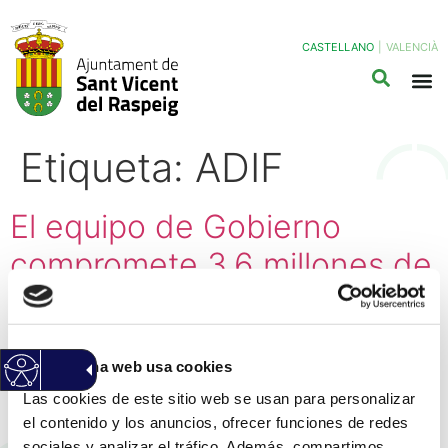
CASTELLANO
|
VALENCIÀ
Etiqueta:
ADIF
El equipo de Gobierno
compromete 3,6 millones de
euros para nuevas
inversiones y anuncia la
Esta página web usa cookies
construcción de dos nuevos
Las cookies de este sitio web se usan para personalizar
pasos soterrados
el contenido y los anuncios, ofrecer funciones de redes
sociales y analizar el tráfico. Además, compartimos