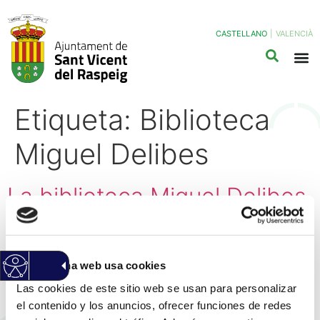
CASTELLANO
|
VALENCIÀ
Etiqueta:
Biblioteca
Miguel Delibes
La biblioteca Miguel Delibes
celebra su 20 aniversario
como referente cultural con
Esta página web usa cookies
más de 55.000 préstamos y
Las cookies de este sitio web se usan para personalizar
104.000 visitas cada año
el contenido y los anuncios, ofrecer funciones de redes