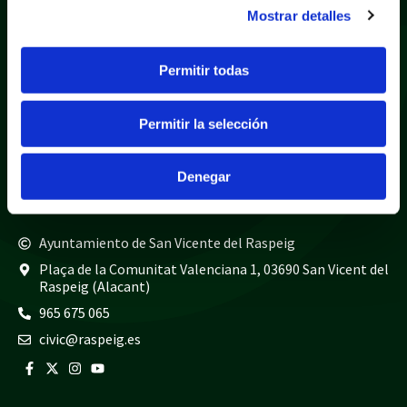
Mostrar detalles
Política de privacidad
Aviso legal
Política de cookies
Mapa web
Permitir todas
Teléfonos de interés
Permitir la selección
Policía local
965 675 040
Guardia civil
965 675 814
Denegar
Bomberos
965 675 697
Ayuntamiento de San Vicente del Raspeig
Plaça de la Comunitat Valenciana 1, 03690 San Vicent del
Raspeig (Alacant)
965 675 065
civic@raspeig.es