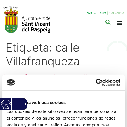
CASTELLANO
|
VALENCIÀ
Etiqueta:
calle
Villafranqueza
La reforma de la calle
Villafranqueza garantiza la
continuidad de las terrazas
Esta página web usa cookies
de los establecimientos
Las cookies de este sitio web se usan para personalizar
hosteleros y amplía las
el contenido y los anuncios, ofrecer funciones de redes
sociales y analizar el tráfico. Además, compartimos