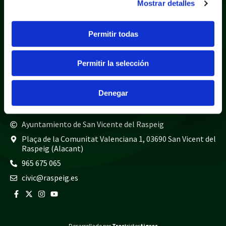
Mostrar detalles
Política de privacidad
Aviso legal
Política de cookies
Mapa web
Permitir todas
Teléfonos de interés
Permitir la selección
Policía local
965 675 040
Guardia civil
965 675 814
Denegar
Bomberos
965 675 697
Ayuntamiento de San Vicente del Raspeig
Plaça de la Comunitat Valenciana 1, 03690 San Vicent del
Raspeig (Alacant)
965 675 065
civic@raspeig.es
Desarrollado por
Tres
tristes
tigres