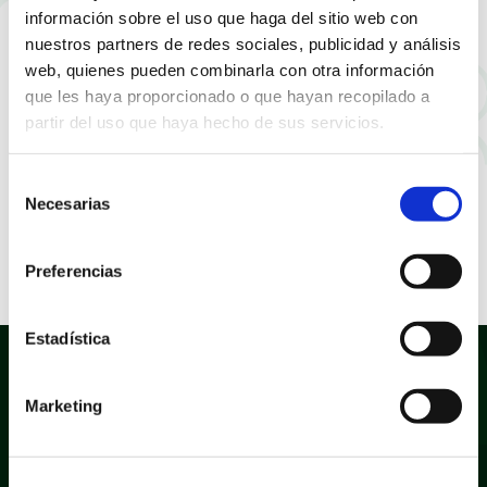
zonas de sombra
información sobre el uso que haga del sitio web con
nuestros partners de redes sociales, publicidad y análisis
web, quienes pueden combinarla con otra información
que les haya proporcionado o que hayan recopilado a
partir del uso que haya hecho de sus servicios.
Selección
Necesarias
de
consentimiento
Preferencias
Estadística
Marketing