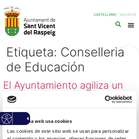
CASTELLANO
|
VALENCIÀ
Etiqueta:
Conselleria
de Educación
El Ayuntamiento agiliza un
nuevo concurso para invertir
un millón de euros en la
ampliación y mejora de
Esta página web usa cookies
servicios del colegio L’Horta
Las cookies de este sitio web se usan para personalizar
el contenido y los anuncios, ofrecer funciones de redes