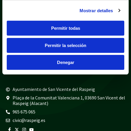
Mostrar detalles
Política de privacidad
Aviso legal
Permitir todas
Política de cookies
Mapa web
Permitir la selección
Teléfonos de interés
Policía local
965 675 040
Denegar
Guardia civil
965 675 814
Bomberos
965 675 697
Ayuntamiento de San Vicente del Raspeig
Plaça de la Comunitat Valenciana 1, 03690 San Vicent del
Raspeig (Alacant)
965 675 065
civic@raspeig.es