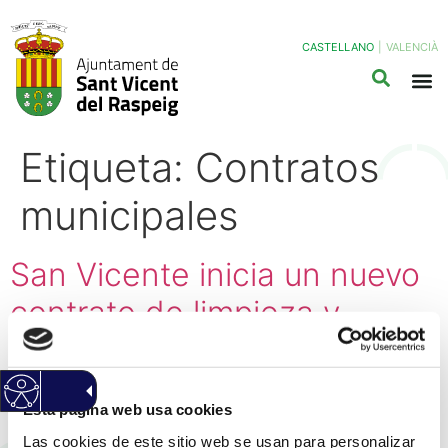
CASTELLANO
|
VALENCIÀ
Etiqueta:
Contratos
municipales
San Vicente inicia un nuevo
contrato de limpieza y
recogida de residuos
centrado el optimizar
Esta página web usa cookies
recursos e incidir en la
Las cookies de este sitio web se usan para personalizar