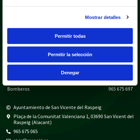
Mostrar detalles
Permitir todas
Política de privacidad
Aviso legal
Política de cookies
Mapa web
Permitir la selección
Teléfonos de interés
Policía local
965 675 040
Denegar
Guardia civil
965 675 814
Bomberos
965 675 697
Ayuntamiento de San Vicente del Raspeig
Plaça de la Comunitat Valenciana 1, 03690 San Vicent del
Raspeig (Alacant)
965 675 065