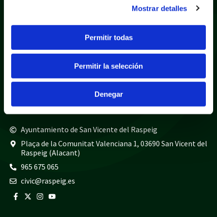
Mostrar detalles
Política de privacidad
Aviso legal
Política de cookies
Mapa web
Permitir todas
Teléfonos de interés
Permitir la selección
Policía local
965 675 040
Guardia civil
965 675 814
Denegar
Bomberos
965 675 697
Ayuntamiento de San Vicente del Raspeig
Plaça de la Comunitat Valenciana 1, 03690 San Vicent del
Raspeig (Alacant)
965 675 065
civic@raspeig.es