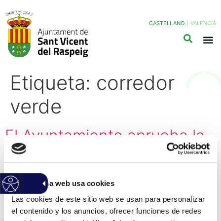
CASTELLANO
|
VALENCIÀ
Etiqueta:
corredor
verde
El Ayuntamiento aprueba la
protección del entorno de la
cañada real que atraviesa el
Esta página web usa cookies
plan parcial de El Pilar con
Las cookies de este sitio web se usan para personalizar
un gran corredor verde
el contenido y los anuncios, ofrecer funciones de redes