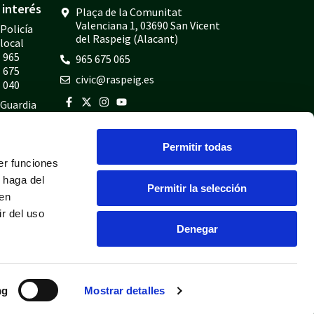
interés
Plaça de la Comunitat
Valenciana 1, 03690 San Vicent
Policía
del Raspeig (Alacant)
local
965
965 675 065
675
civic@raspeig.es
040
Guardia
civil
965
Permitir todas
675
er funciones
814
 haga del
Bomberos
Permitir la selección
den
965
r del uso
675
Denegar
697
ng
Mostrar detalles