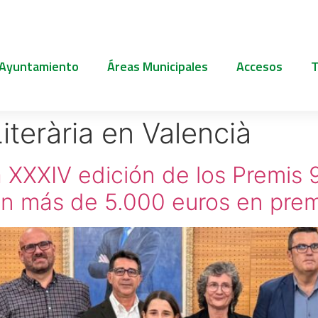
 Ayuntamiento
Áreas Municipales
Accesos
T
iterària en Valencià
 XXXIV edición de los Premis 
con más de 5.000 euros en pre