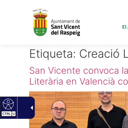
El
Etiqueta:
Creació L
San Vicente convoca la
Literària en Valencià 
CTRL
U