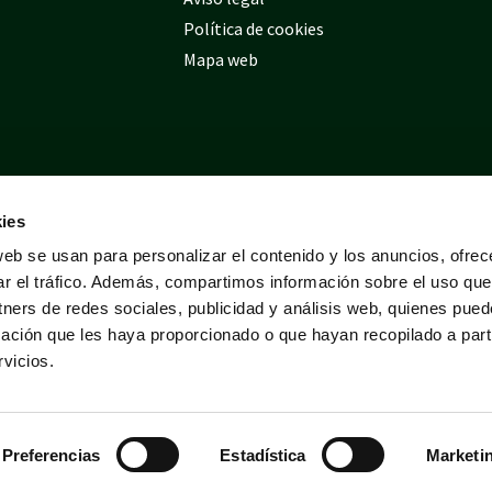
Política de cookies
Mapa web
ies
web se usan para personalizar el contenido y los anuncios, ofrec
ar el tráfico. Además, compartimos información sobre el uso que
tners de redes sociales, publicidad y análisis web, quienes pue
ación que les haya proporcionado o que hayan recopilado a parti
vicios.
Preferencias
Estadística
Marketi
Desarrollado por
Tres
tristes
tigres