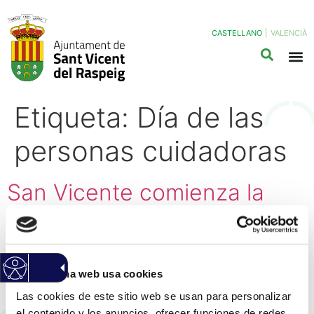
CASTELLANO
|
VALENCIÀ
Etiqueta:
Día de las
personas cuidadoras
San Vicente comienza la
conmemoración del Día de
las Personas Cuidadoras
con una concentración y la
Esta página web usa cookies
lectura de un manifiesto
Las cookies de este sitio web se usan para personalizar
el contenido y los anuncios, ofrecer funciones de redes