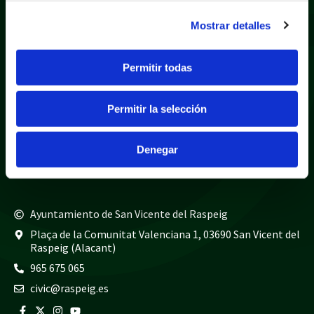
Mostrar detalles
Política de privacidad
Aviso legal
Permitir todas
Política de cookies
Mapa web
Permitir la selección
Teléfonos de interés
Policía local
965 675 040
Denegar
Guardia civil
965 675 814
Bomberos
965 675 697
Ayuntamiento de San Vicente del Raspeig
Plaça de la Comunitat Valenciana 1, 03690 San Vicent del
Raspeig (Alacant)
965 675 065
civic@raspeig.es