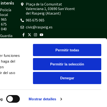
interés
Plaça de la Comunitat
Valenciana 1, 03690 San Vicent
Policía
del Raspeig (Alacant)
local
965
965 675 065
675
civic@raspeig.es
040
Guardia
civil
965
Permitir todas
675
er funciones
814
 haga del
Bomberos
Permitir la selección
den
965
r del uso
675
Denegar
697
ng
Mostrar detalles