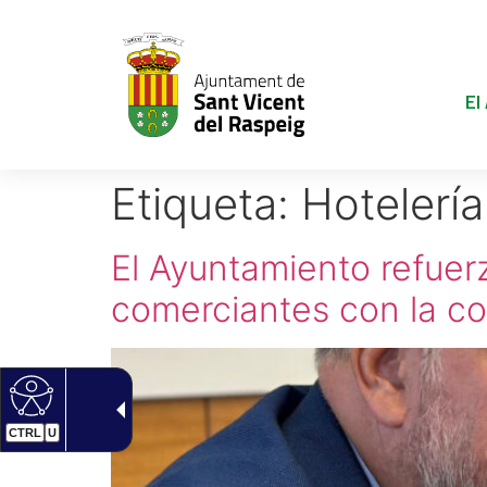
El
Etiqueta:
Hotelería
El Ayuntamiento refuer
comerciantes con la co
CTRL
U