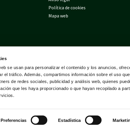
Política de cookies
Mapa web
ies
web se usan para personalizar el contenido y los anuncios, ofrec
ar el tráfico. Además, compartimos información sobre el uso que
tners de redes sociales, publicidad y análisis web, quienes pue
ación que les haya proporcionado o que hayan recopilado a parti
vicios.
Preferencias
Estadística
Marketi
Desarrollado por
Tres
tristes
tigres