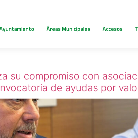
 Ayuntamiento
Áreas Municipales
Accesos
T
za su compromiso con asociac
nvocatoria de ayudas por valo