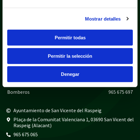
Mostrar detalles
Permitir todas
Política de privacidad
Aviso legal
Política de cookies
Mapa web
Permitir la selección
Teléfonos de interés
Policía local
965 675 040
Denegar
Guardia civil
965 675 814
Bomberos
965 675 697
Ayuntamiento de San Vicente del Raspeig
Plaça de la Comunitat Valenciana 1, 03690 San Vicent del
Raspeig (Alacant)
965 675 065