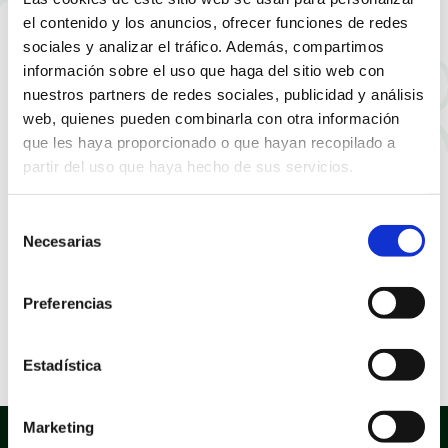
festeras del municipio
el contenido y los anuncios, ofrecer funciones de redes
sociales y analizar el tráfico. Además, compartimos
información sobre el uso que haga del sitio web con
nuestros partners de redes sociales, publicidad y análisis
web, quienes pueden combinarla con otra información
que les haya proporcionado o que hayan recopilado a
partir del uso que haya hecho de sus servicios.
Selección
Necesarias
de
consentimiento
Preferencias
Estadística
Stand en Fira Alacant
Marketing