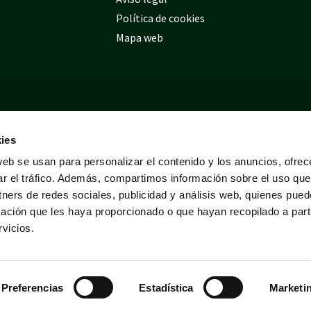
Política de cookies
Mapa web
ies
web se usan para personalizar el contenido y los anuncios, ofrec
ar el tráfico. Además, compartimos información sobre el uso que
tners de redes sociales, publicidad y análisis web, quienes pue
ación que les haya proporcionado o que hayan recopilado a parti
vicios.
Preferencias
Estadística
Marketi
Desarrollado por
Tres
tristes
tigres