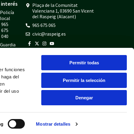
interés
Plaça de la Comunitat
Valenciana 1, 03690 San Vicent
Policía
del Raspeig (Alacant)
local
965
965 675 065
675
civic@raspeig.es
040
Guardia
civil
965
Permitir todas
675
er funciones
814
 haga del
Bomberos
Permitir la selección
den
965
r del uso
675
Denegar
697
ng
Mostrar detalles