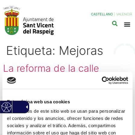
CASTELLANO
|
VALENCIÀ
Etiqueta:
Mejoras
La reforma de la calle
Villafranqueza garantiza la
continuidad de las terrazas
de los establecimientos
Esta página web usa cookies
hosteleros y amplía las
Las cookies de este sitio web se usan para personalizar
el contenido y los anuncios, ofrecer funciones de redes
zonas de sombra
sociales y analizar el tráfico. Además, compartimos
información sobre el uso que haga del sitio web con