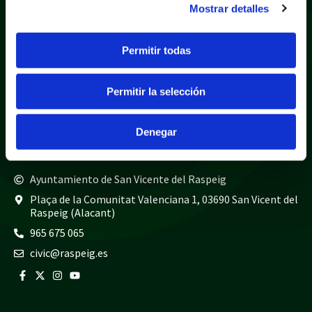
Mostrar detalles
Política de privacidad
Aviso legal
Política de cookies
Mapa web
Permitir todas
Teléfonos de interés
Permitir la selección
Policía local
965 675 040
Guardia civil
965 675 814
Denegar
Bomberos
965 675 697
Ayuntamiento de San Vicente del Raspeig
Plaça de la Comunitat Valenciana 1, 03690 San Vicent del
Raspeig (Alacant)
965 675 065
civic@raspeig.es