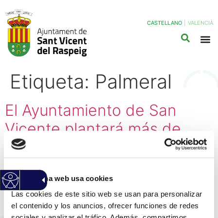
CASTELLANO
|
VALENCIÀ
Etiqueta:
Palmeral
El Ayuntamiento de San
Vicente plantará más de
450 árboles en espacios
públicos y creará el primer
Esta página web usa cookies
palmeral urbano del
Las cookies de este sitio web se usan para personalizar
municipio
el contenido y los anuncios, ofrecer funciones de redes
sociales y analizar el tráfico. Además, compartimos