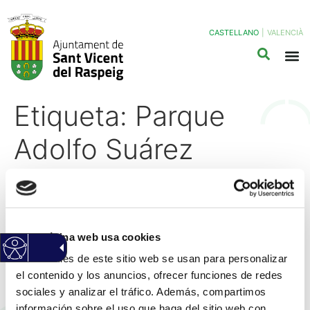
CASTELLANO
|
VALENCIÀ
Etiqueta:
Parque
Adolfo Suárez
El Ayuntamiento encarga la
redacción de los proyectos
para un nuevo campo de
Esta página web usa cookies
Las cookies de este sitio web se usan para personalizar
fútbol y un centro social de
el contenido y los anuncios, ofrecer funciones de redes
atención primaria
sociales y analizar el tráfico. Además, compartimos
información sobre el uso que haga del sitio web con