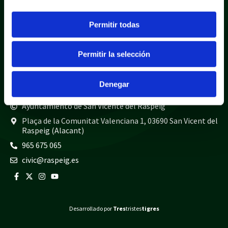
Política de cookies
Mapa web
Permitir todas
Teléfonos de interés
Policía local
965 675 040
Permitir la selección
Guardia civil
965 675 814
Bomberos
965 675 697
Denegar
Ayuntamiento de San Vicente del Raspeig
Plaça de la Comunitat Valenciana 1, 03690 San Vicent del
Raspeig (Alacant)
965 675 065
civic@raspeig.es
Desarrollado por
Tres
tristes
tigres