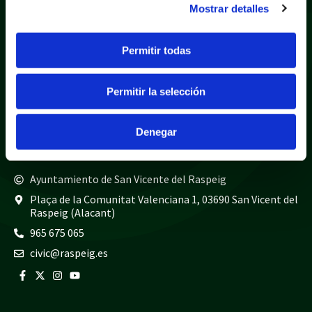
Mostrar detalles
Política de privacidad
Aviso legal
Política de cookies
Mapa web
Permitir todas
Teléfonos de interés
Permitir la selección
Policía local
965 675 040
Guardia civil
965 675 814
Denegar
Bomberos
965 675 697
Ayuntamiento de San Vicente del Raspeig
Plaça de la Comunitat Valenciana 1, 03690 San Vicent del
Raspeig (Alacant)
965 675 065
civic@raspeig.es