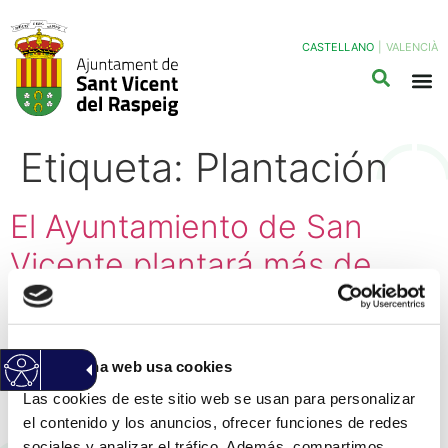
CASTELLANO
|
VALENCIÀ
Etiqueta:
Plantación
El Ayuntamiento de San
Vicente plantará más de
450 árboles en espacios
públicos y creará el primer
Esta página web usa cookies
palmeral urbano del
Las cookies de este sitio web se usan para personalizar
municipio
el contenido y los anuncios, ofrecer funciones de redes
sociales y analizar el tráfico. Además, compartimos