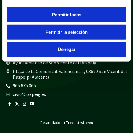
Política de cookies
Mapa web
Permitir todas
Teléfonos de interés
Policía local
965 675 040
Permitir la selección
Guardia civil
965 675 814
Bomberos
965 675 697
Denegar
Ayuntamiento de San Vicente del Raspeig
Plaça de la Comunitat Valenciana 1, 03690 San Vicent del
Raspeig (Alacant)
965 675 065
civic@raspeig.es
Desarrollado por
Tres
tristes
tigres