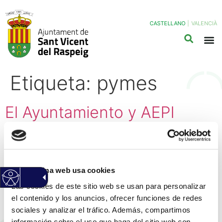
CASTELLANO
|
VALENCIÀ
Etiqueta:
pymes
El Ayuntamiento y AEPI
reúnen a empresarios,
emprendedores y
profesionales para debatir
Esta página web usa cookies
sobre el presente y futuro
Las cookies de este sitio web se usan para personalizar
el contenido y los anuncios, ofrecer funciones de redes
de la economía local
sociales y analizar el tráfico. Además, compartimos
información sobre el uso que haga del sitio web con