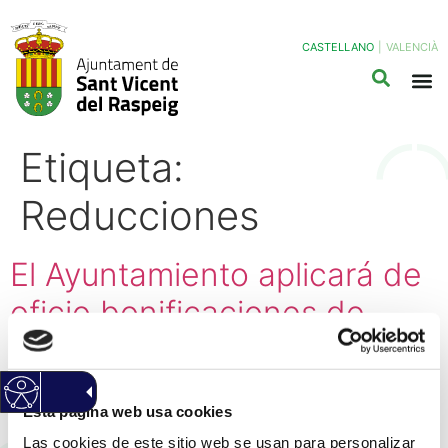
CASTELLANO
|
VALENCIÀ
Etiqueta:
Reducciones
El Ayuntamiento aplicará de
oficio bonificaciones de
hasta el 16% a los
ciudadanos que se
Esta página web usa cookies
impliquen en el sistema de
Las cookies de este sitio web se usan para personalizar