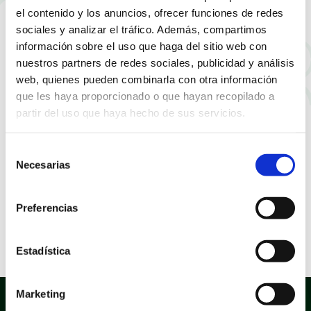
recogida de materia
el contenido y los anuncios, ofrecer funciones de redes
sociales y analizar el tráfico. Además, compartimos
orgánica
información sobre el uso que haga del sitio web con
nuestros partners de redes sociales, publicidad y análisis
web, quienes pueden combinarla con otra información
que les haya proporcionado o que hayan recopilado a
partir del uso que haya hecho de sus servicios.
Selección
Necesarias
de
consentimiento
Preferencias
Presentación de la programación de las Fiestas
Estadística
Patronales y de Moros y Cristianos de 2026.
Marketing