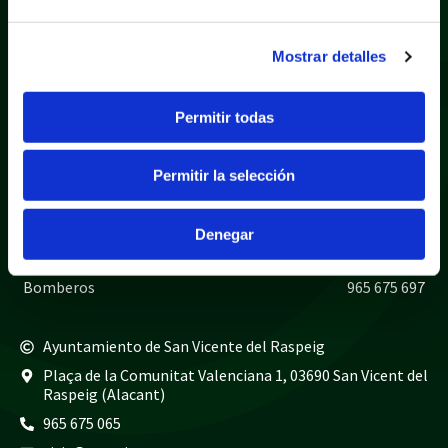
Mostrar detalles
Permitir todas
Política de privacidad
Aviso legal
Política de cookies
Mapa web
Permitir la selección
Teléfonos de interés
Policía local
965 675 040
Denegar
Guardia civil
965 675 814
Bomberos
965 675 697
Ayuntamiento de San Vicente del Raspeig
Plaça de la Comunitat Valenciana 1, 03690 San Vicent del
Raspeig (Alacant)
965 675 065