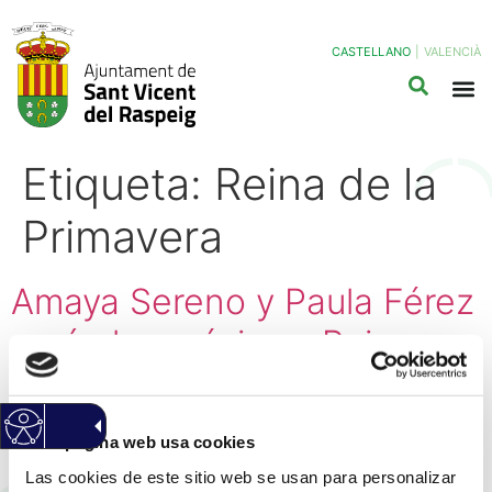
CASTELLANO
|
VALENCIÀ
Etiqueta:
Reina de la
Primavera
Amaya Sereno y Paula Férez
serán las próximas Reinas
de las Fiestas y de la
Primavera de San Vicente
Esta página web usa cookies
del Raspeig
Las cookies de este sitio web se usan para personalizar