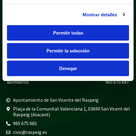
Mostrar detalles
Política de privacidad
Aviso legal
Permitir todas
Política de cookies
Mapa web
Permitir la selección
Teléfonos de interés
Policía local
965 675 040
Denegar
Guardia civil
965 675 814
Bomberos
965 675 697
Ayuntamiento de San Vicente del Raspeig
Plaça de la Comunitat Valenciana 1, 03690 San Vicent del
Raspeig (Alacant)
965 675 065
civic@raspeig.es