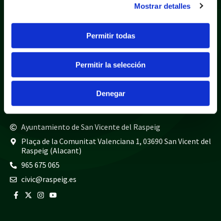
Mostrar detalles
Política de privacidad
Aviso legal
Política de cookies
Mapa web
Permitir todas
Teléfonos de interés
Permitir la selección
Policía local
965 675 040
Guardia civil
965 675 814
Denegar
Bomberos
965 675 697
Ayuntamiento de San Vicente del Raspeig
Plaça de la Comunitat Valenciana 1, 03690 San Vicent del
Raspeig (Alacant)
965 675 065
civic@raspeig.es