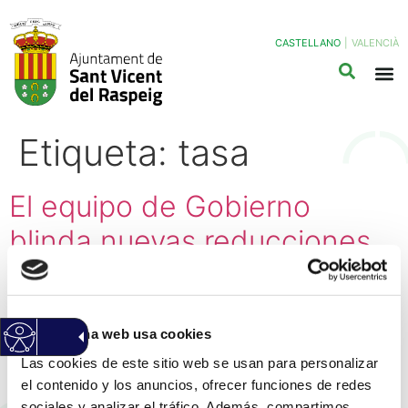
CASTELLANO
|
VALENCIÀ
Etiqueta:
tasa
El equipo de Gobierno
blinda nuevas reducciones
de la tasa de residuos para
las familias más vulnerables,
Esta página web usa cookies
que se aplicarán a partir de
Las cookies de este sitio web se usan para personalizar
2026
el contenido y los anuncios, ofrecer funciones de redes
sociales y analizar el tráfico. Además, compartimos