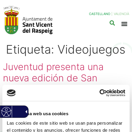
CASTELLANO
|
VALENCIÀ
Etiqueta:
Videojuegos
Juventud presenta una
nueva edición de San
Vicente Game Party con las
últimas novedades en
actividades tecnológicas y
Esta página web usa cookies
videojuegos
Las cookies de este sitio web se usan para personalizar
el contenido y los anuncios, ofrecer funciones de redes