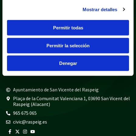
Mostrar detalles
Política de privacidad
Aviso legal
Permitir todas
Política de cookies
Mapa web
Teléfonos de interés
Permitir la selección
Policía local
965 675 040
Guardia civil
965 675 814
Denegar
Bomberos
965 675 697
Ayuntamiento de San Vicente del Raspeig
Plaça de la Comunitat Valenciana 1, 03690 San Vicent del
Raspeig (Alacant)
965 675 065
civic@raspeig.es