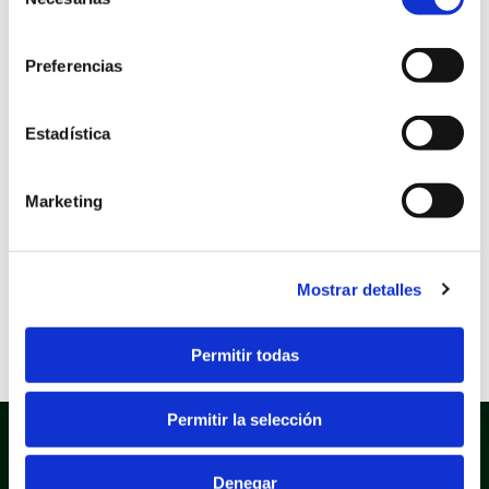
de
ciudadanas del
consentimiento
Preferencias
ayuntamiento de San
Vicente del Raspeig
Estadística
Marketing
Sede electrónica
Área: Atención al ciudadano
Fecha inicio
01/01/2026
Mostrar detalles
Fecha fin
31/01/2026
Permitir todas
Permitir la selección
Denegar