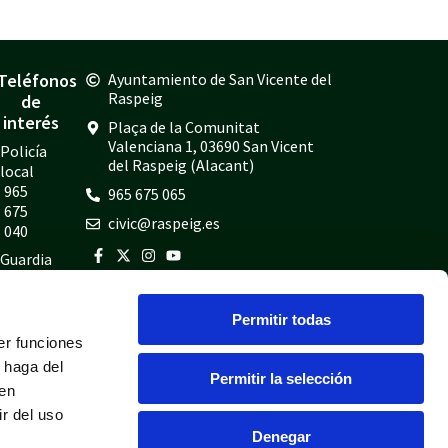
Teléfonos
Ayuntamiento de San Vicente del
Raspeig
de
interés
Plaça de la Comunitat
Valenciana 1, 03690 San Vicent
Policía
del Raspeig (Alacant)
local
965
965 675 065
675
civic@raspeig.es
040
Guardia
civil
965
Permitir todas
675
er funciones
814
 haga del
Bomberos
Permitir la selección
den
965
r del uso
675
Denegar
697