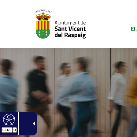
El
CTRL
U