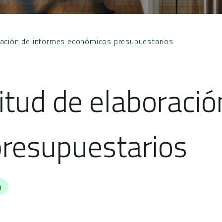
oración de informes económicos presupuestarios
itud de elaboraci
resupuestarios
n