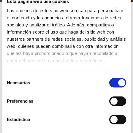
Esta página web usa cookies
Las cookies de este sitio web se usan para personalizar
Inicio
/
Trámites
/
PMH11-Solicitud de modificación de
el contenido y los anuncios, ofrecer funciones de redes
datos personales
sociales y analizar el tráfico. Además, compartimos
información sobre el uso que haga del sitio web con
nuestros partners de redes sociales, publicidad y análisis
PMH11-Solicitud de
web, quienes pueden combinarla con otra información
que les haya proporcionado o que hayan recopilado a
modificación de datos
partir del uso que haya hecho de sus servicios.
personales
Selección
Necesarias
de
consentimiento
Sede electrónica
Preferencias
Área: Padrón Municipal de Habitantes (PMH)
Fecha inicio
17/11/2024
Estadística