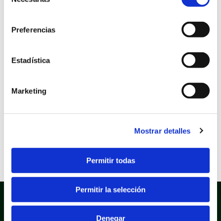
de
mediante procedimiento
consentimiento
Preferencias
en régimen de concurrencia
competitiva
Estadística
Marketing
Sede electrónica
Área: Ocupación vía pública
Fecha inicio
14/10/2025
Mostrar detalles
Fecha fin
03/11/2025
Permitir todas
Permitir la selección
Denegar