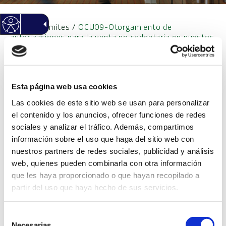
Inicio
/
Trámites
/
OCU09-Otorgamiento de
autorizaciones para la venta no sedentaria en puestos
aislados con ubicación fija (churros) mediante
procedimiento en régimen de concurrencia competitiva
Esta página web usa cookies
OCU09-Otorgamiento de
Las cookies de este sitio web se usan para personalizar
el contenido y los anuncios, ofrecer funciones de redes
autorizaciones para la
sociales y analizar el tráfico. Además, compartimos
información sobre el uso que haga del sitio web con
venta no sedentaria en
nuestros partners de redes sociales, publicidad y análisis
web, quienes pueden combinarla con otra información
que les haya proporcionado o que hayan recopilado a
puestos aislados con
partir del uso que haya hecho de sus servicios.
ubicación fija (churros)
Selección
Necesarias