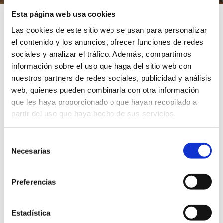
Esta página web usa cookies
Inicio
/
Trámites
/
PMH00 – Aportación de
Las cookies de este sitio web se usan para personalizar
documentación a expedientes de Padrón Municipal de
el contenido y los anuncios, ofrecer funciones de redes
Habitantes
sociales y analizar el tráfico. Además, compartimos
información sobre el uso que haga del sitio web con
nuestros partners de redes sociales, publicidad y análisis
PMH00 – Aportación de
web, quienes pueden combinarla con otra información
que les haya proporcionado o que hayan recopilado a
documentación a
partir del uso que haya hecho de sus servicios.
expedientes de Padrón
Selección
Necesarias
de
Municipal de Habitantes
consentimiento
Preferencias
Sede electrónica
Estadística
Área: Padrón Municipal de Habitantes (PMH)