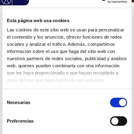
Inicio
/
Trámites
/
PMH05-Solicitud de alta/cambio de
Esta página web usa cookies
domicilio con menores con un progenitor en vivienda
de alquiler
Las cookies de este sitio web se usan para personalizar
el contenido y los anuncios, ofrecer funciones de redes
sociales y analizar el tráfico. Además, compartimos
PMH05-Solicitud de
información sobre el uso que haga del sitio web con
nuestros partners de redes sociales, publicidad y análisis
web, quienes pueden combinarla con otra información
alta/cambio de domicilio
que les haya proporcionado o que hayan recopilado a
partir del uso que haya hecho de sus servicios.
con menores con un
Selección
progenitor en vivienda de
Necesarias
de
consentimiento
alquiler
Preferencias