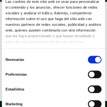
Las cookies de este sitio web se usan para personalizar
el contenido y los anuncios, ofrecer funciones de redes
Inicio
/
Trámites
/
RAD02-Difusión publicitaria en la
sociales y analizar el tráfico. Además, compartimos
emisora de Radio Municipal
información sobre el uso que haga del sitio web con
nuestros partners de redes sociales, publicidad y análisis
web, quienes pueden combinarla con otra información
RAD02-Difusión
que les haya proporcionado o que hayan recopilado a
partir del uso que haya hecho de sus servicios.
publicitaria en la emisora
Selección
Necesarias
de
de Radio Municipal
consentimiento
Preferencias
Sede electrónica
Estadística
Marketing