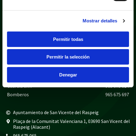
Mostrar detalles
Permitir todas
Política de privacidad
Aviso legal
Política de cookies
Mapa web
Permitir la selección
Teléfonos de interés
Denegar
Policía local
965 675 040
Guardia civil
965 675 814
Bomberos
965 675 697
Ayuntamiento de San Vicente del Raspeig
Plaça de la Comunitat Valenciana 1, 03690 San Vicent del
Raspeig (Alacant)
965 675 065