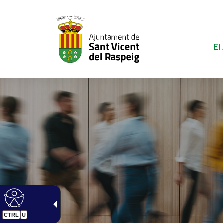
El
CTRL
U