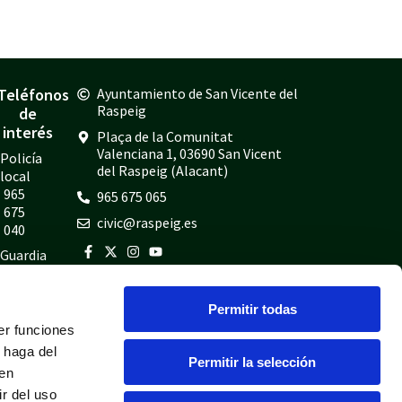
Teléfonos
Ayuntamiento de San Vicente del
Raspeig
de
interés
Plaça de la Comunitat
Valenciana 1, 03690 San Vicent
Policía
del Raspeig (Alacant)
local
965
965 675 065
675
civic@raspeig.es
040
Guardia
civil
965
Permitir todas
675
er funciones
814
 haga del
Bomberos
Permitir la selección
den
965
r del uso