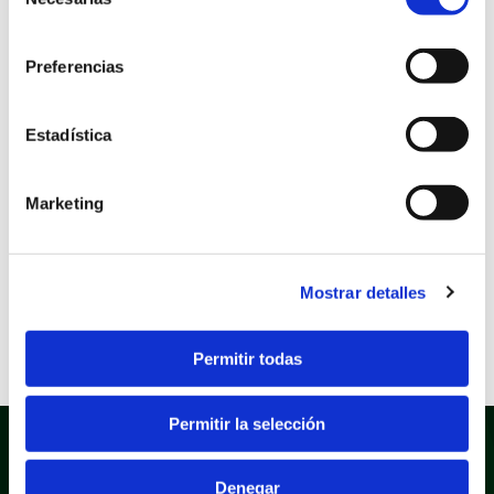
de
Bibliotecas del
consentimiento
Preferencias
Ayuntamiento de San
Vicente del Raspeig
Estadística
Marketing
Sede electrónica
Área: Recursos Humanos
Fecha inicio
19/07/2024
Mostrar detalles
Fecha fin
16/08/2024
Permitir todas
Permitir la selección
Denegar