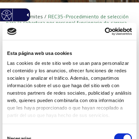
Inicio
/
Trámites
/
REC35-Procedimiento de selección
para la cobertura por personal funcionario de carrera
de una plaza de técnico/a medio de Bibliotecas del
Ayuntamiento de San Vicente del Raspeig
Esta página web usa cookies
REC35-Procedimiento de
Las cookies de este sitio web se usan para personalizar
el contenido y los anuncios, ofrecer funciones de redes
selección para la cobertura
sociales y analizar el tráfico. Además, compartimos
información sobre el uso que haga del sitio web con
por personal funcionario de
nuestros partners de redes sociales, publicidad y análisis
web, quienes pueden combinarla con otra información
que les haya proporcionado o que hayan recopilado a
carrera de una plaza de
partir del uso que haya hecho de sus servicios.
técnico/a medio de
Selección
Necesarias