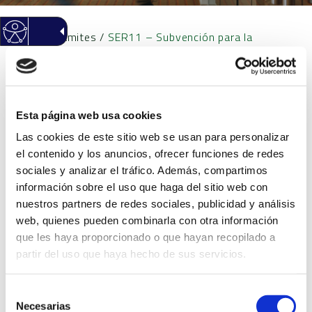
Inicio
/
Trámites
/
SER11 – Subvención para la
adquisición de material escolar, libros y material de
soporte para la formación online como apoyo a las
familias con menores en situación de vulnerabilidad
social
Esta página web usa cookies
Las cookies de este sitio web se usan para personalizar
SER11 – Subvención para
el contenido y los anuncios, ofrecer funciones de redes
sociales y analizar el tráfico. Además, compartimos
la adquisición de material
información sobre el uso que haga del sitio web con
nuestros partners de redes sociales, publicidad y análisis
escolar, libros y material de
web, quienes pueden combinarla con otra información
que les haya proporcionado o que hayan recopilado a
partir del uso que haya hecho de sus servicios.
soporte para la formación
Selección
online como apoyo a las
Necesarias
de