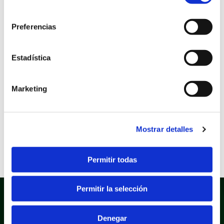
consentimiento
familias con menores en
Preferencias
situación de vulnerabilidad
Estadística
social
Marketing
Sede electrónica
Área: Derechos sociales
Fecha inicio
10/09/2026
Mostrar detalles
Fecha fin
16/10/2026
Permitir todas
Permitir la selección
Denegar