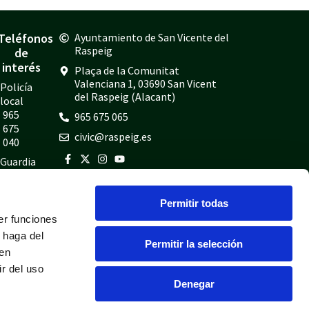
Teléfonos
Ayuntamiento de San Vicente del
Raspeig
de
interés
Plaça de la Comunitat
Valenciana 1, 03690 San Vicent
Policía
del Raspeig (Alacant)
local
965
965 675 065
675
civic@raspeig.es
040
Guardia
civil
965
Permitir todas
675
er funciones
814
 haga del
Bomberos
Permitir la selección
den
965
r del uso
675
Denegar
697