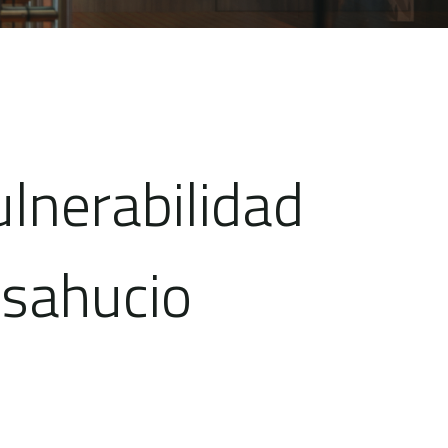
ulnerabilidad
esahucio