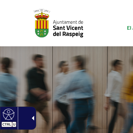
El
CTRL
U