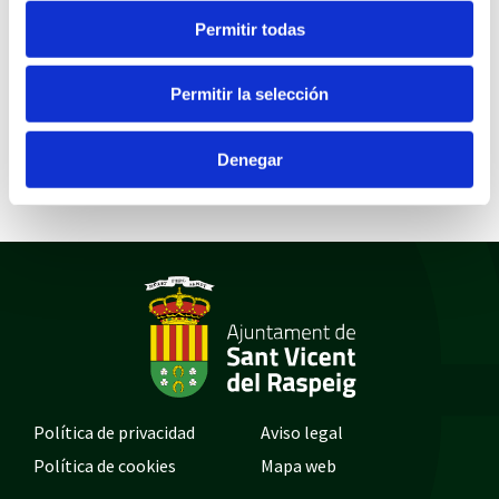
presentarse a la prueba del nivel, que anualmente convoca la
Permitir todas
Junta Qualificadora de Coneixements de Valencià.
PLAZO DE SOLICITUD
Permitir la selección
Abierto desde 01-10-2024 09:00:00h
Denegar
Política de privacidad
Aviso legal
Política de cookies
Mapa web