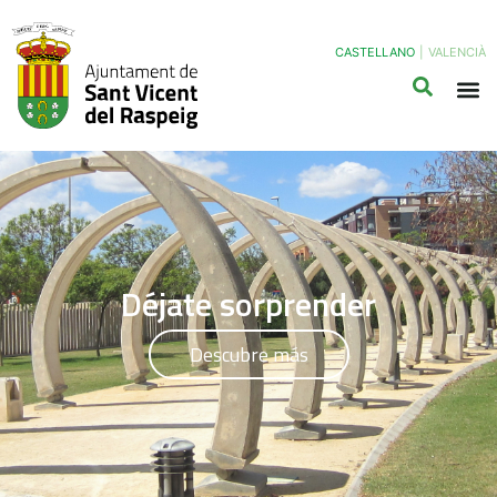
CASTELLANO
|
VALENCIÀ
Déjate sorprender
Descubre más