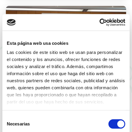
Esta página web usa cookies
Las cookies de este sitio web se usan para personalizar
el contenido y los anuncios, ofrecer funciones de redes
sociales y analizar el tráfico. Además, compartimos
‘Verano Vivo’ vuelve con más de 40 actuaciones
información sobre el uso que haga del sitio web con
y propuestas culturales en las calles y plazas de
nuestros partners de redes sociales, publicidad y análisis
San Vicente del Raspeig
web, quienes pueden combinarla con otra información
Leer más
21 julio 2026
que les haya proporcionado o que hayan recopilado a
partir del uso que haya hecho de sus servicios.
Selección
Necesarias
de
consentimiento